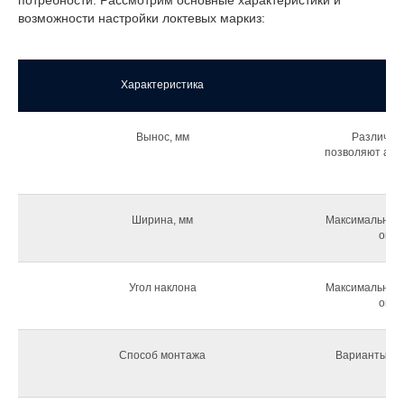
потребности. Рассмотрим основные характеристики и
возможности настройки локтевых маркиз:
Характеристика
Вынос, мм
Различны
позволяют ада
Ширина, мм
Максимальная 
опре
Угол наклона
Максимальная 
опре
Способ монтажа
Варианты кре