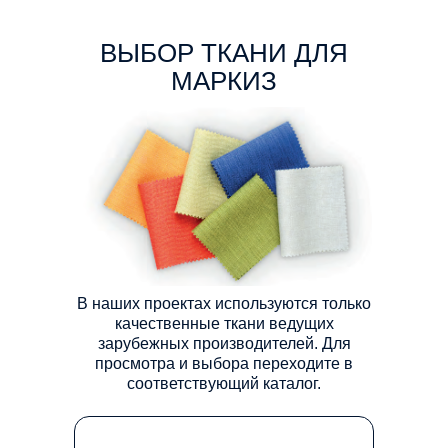
ВЫБОР ТКАНИ ДЛЯ
МАРКИЗ
РАССЧИТАЙТЕ
СТОИМОСТЬ
МАРКИЗЫ
ОНЛАЙН
Сконфигурируйте маркизы мгновенно
узнайте её стоимость. Выберите тип
конструкции, размеры и дополнительные
опции — калькулятор покажет итоговую
В наших проектах используются только
цену.
качественные ткани ведущих
зарубежных производителей. Для
Или оставьте заявку, наш менеджер
просмотра и выбора переходите в
свяжется с вами в ближайшее время
соответствующий каталог.
Рассчитать стоимость
маризы
→
Подбор конфигурации за 2