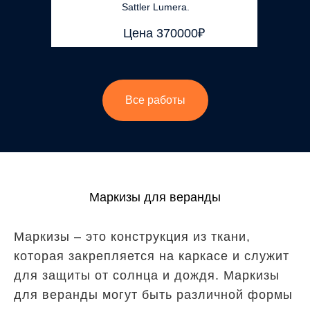
Sattler Lumera.
Подпишитесь на наш
Остекление
канал
Telegram
и
Перголы
Цена 370000₽
другие соцсети:
Маркизы
Двери и окна
Рольставни
Стеклянные крыши
Другое
Все работы
Политика
ООО "КОМФОРТНЫЙ
конфиденциальности
ДОМ"
ОГРН 1256100028579
Пользовательское
соглашение
Согласие на обработку ПД
Маркизы для веранды
Маркизы – это конструкция из ткани,
которая закрепляется на каркасе и служит
для защиты от солнца и дождя. Маркизы
для веранды могут быть различной формы