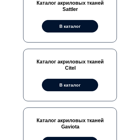
минуты
Каталог акриловых тканей
Sattler
В каталог
ОСТАВИТЬ ЗАЯВКУ НА
РАСЧЕТ СТОИМОСТИ
Каталог акриловых тканей
Сitel
Оставьте заявку на расчет стоимости
конструкции или напишите вопрос в поле
В каталог
ниже. Наши специалисты свяжутся с вами,
предоставят расчёт бесплатно и ответят
на все вопросы.
+7
Каталог акриловых тканей
Gaviota