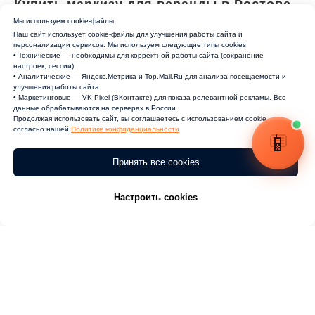
Купить маркизу для веранды в Ростове-
на-Дону
Мы используем cookie-файлы
Наш сайт использует cookie-файлы для улучшения работы сайта и
персонализации сервисов. Мы используем следующие типы cookies:
• Технические — необходимы для корректной работы сайта (сохранение
Маркизы для веранды – это не только
настроек, сессии)
• Аналитические — Яндекс.Метрика и Top.Mail.Ru для анализа посещаемости и
защита от солнца и дождя, но и элемент
улучшения работы сайта
• Маркетинговые — VK Pixel (ВКонтакте) для показа релевантной рекламы. Все
декора, который помогает создать уютную
данные обрабатываются на серверах в России.
Продолжая использовать сайт, вы соглашаетесь с использованием cookie
атмосферу на веранде. Они могут быть
согласно нашей
Политике конфиденциальности
выполнены в разных цветах и текстурах,
что позволяет подобрать идеальный
Принять все cookies
вариант для любого интерьера. Если вы
Настроить cookies
хотите создать уютную веранду, то
маркизы станут незаменимым элементом.