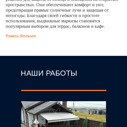
+7-906-429-74-20
пространствах. Они обеспечивают комфорт и уют,
Наши работы
zakaz@infopergola.ru
Блог
предотвращая прямые солнечные лучи и защищая от
г.Ростов-на-Дону
Дилерам
непогоды. Благодаря своей гибкости и простоте
г.Краснодар
использования, выдвижные маркизы становятся
популярным выбором для террас, балконов и кафе.
Каталог
Узнать больше
Подпишитесь на наш
Остекление
канал
Telegram
и
Перголы
другие соцсети:
Маркизы
Двери и окна
Рольставни
Стеклянные крыши
Другое
НАШИ РАБОТЫ
Политика
ООО "КОМФОРТНЫЙ
конфиденциальности
ДОМ"
ОГРН 1256100028579
Пользовательское
соглашение
Согласие на обработку ПД