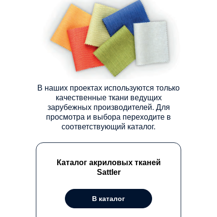
СТОИМОСТЬ
МАРКИЗЫ
ОНЛАЙН
Сконфигурируйте маркизы мгновенно
узнайте её стоимость. Выберите тип
конструкции, размеры и дополнительные
опции — калькулятор покажет итоговую
цену.
Или оставьте заявку, наш менеджер
В наших проектах используются только
свяжется с вами в ближайшее время
качественные ткани ведущих
зарубежных производителей. Для
просмотра и выбора переходите в
Рассчитать стоимость
соответствующий каталог.
маризы
→
Подбор конфигурации за 2
минуты
Каталог акриловых тканей
Sattler
В каталог
ОСТАВИТЬ ЗАЯВКУ НА