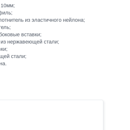
 10мм;
филь;
отнитель из эластичного нейлона;
ель;
оковые вставки;
 из нержавеющей стали;
ки;
щей стали;
на.