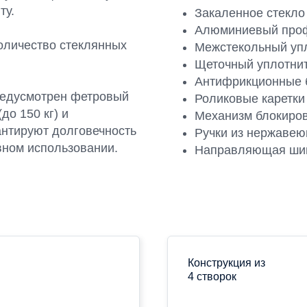
ту.
Закаленное стекло
Алюминиевый про
оличество стеклянных
Межстекольный упл
Щеточный уплотнит
Антифрикционные б
редусмотрен фетровый
Роликовые каретки
до 150 кг) и
Механизм блокиров
нтируют долговечность
Ручки из нержавею
вном использовании.
Направляющая ши
Конструкция из
4 створок